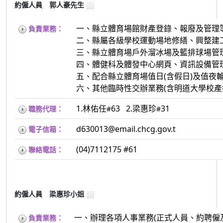
約僱人員 郭人豪先生
一、縣立體育場館財產登錄、報廢及管理
負責業務：
二、縣屬各級學校運動場地修繕、興整建工
三、縣立體育場戶外溜冰場及籃排球場管理
四、體健科及體發中心網頁、資訊設備管理
五、配合縣立體育場值日(含假日)及值夜輪
六、其他臨時性交辦業務(含明道大學校產
1.林佑任
63 2.梁惠珍
31
職務代理：
#
#
d630013@email.chcg.gov.t
電子信箱：
(04)7112175 #61
聯絡電話：
約僱人員 梁惠珍小姐
一、辦理各項人事業務(正式人員、約聘
負責業務：