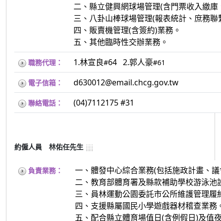
二、縣立健興網球場管理(含門票收入繳庫
三、八卦山棒球場管理(報表統計、庶務聯
四、販賣機管理(含簽約)業務。
五、其他臨時性交辦業務。
1.林宣良
64 2.郭人豪
職務代理：
#
#61
d630012@email.chcg.gov.tw
電子信箱：
(04)7112175 #31
聯絡電話：
約僱人員 林佑任先生
一、體發中心綜合業務(包括施政計畫、議
負責業務：
二、教育部體育署及縣款補助學校游泳池設
三、員林運動公園委託市公所維護管理履約
四、支援縣屬國民小學遊戲器材稽查業務
五、配合縣立體育場值日(含例假日)及值夜