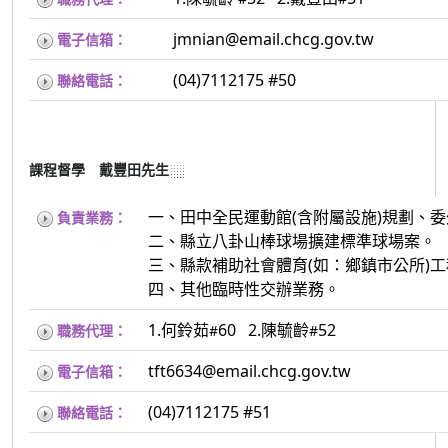
jmnian
@email.chcg.gov.tw
電子信箱：
(04)7112175 #50
聯絡電話：
課程督學 戴豐田先生
一、田中全民運動館(含附屬設施)規劃、
負責業務：
二、縣立八卦山棒球場擴建標準球場案。
三、縣款補助社會體育(如：鄉鎮市公所)工
四、其他臨時性交辦業務。
1.何鈴茹
60 2.陳毓齡
52
職務代理：
#
#
tft6634@email.chcg.gov.tw
電子信箱：
(04)7112175 #51
聯絡電話：