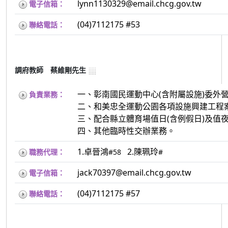
lynn1130329@email.chcg.gov.tw
電子信箱：
(04)7112175 #53
聯絡電話：
調府教師 蔡維剛先生
一、彰南國民運動中心(含附屬設施)委外
負責業務：
二、和美忠全運動公園各項設施興建工程案
三、配合縣立體育場值日(含例假日)及值夜
四、其他臨時性交辦業務。
1.卓晉鴻
2.陳珮玲
職務代理：
#58
#
jack70397@email.chcg.gov.tw
電子信箱：
(04)7112175 #57
聯絡電話：