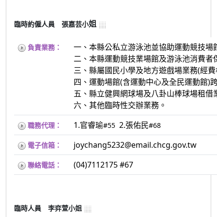
姐
臨時約僱人員 張嘉
芸小
一、本縣公私立游泳池並協助運動競技場
負責業務：
二、本縣運動競技業場館及游泳池消費者
三、縣屬國民小學及地方遊戲場業務(經費
四、運動場館(含運動中心及全民運動館)
五、縣立健興網球場及八卦山棒球場租借
六、其他臨時性交辦業務。
1.官睿瑜
2.張佑民
職務代理：
#55
#68
joychang5232@email.chcg.gov.tw
電子信箱：
(04)7112175 #67
聯絡電話：
臨時人員 李弈萱小姐