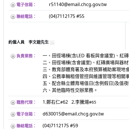
r51140@email.chcg.gov.tw
電子信箱：
(04)7112175 #55
聯絡電話：
約僱人員 李文鎧先生
一、田徑場棟(含LED 看板與會議室)、
負責業務：
二、田徑場棟(含會議室)、紅磚廣場與器
三、教育部體育署及本府預算補助案現地
四、公務車輛租借管控與維護管理等相關
五、配合縣立體育場值日(含例假日)及值夜
六、其他臨時性交辦業務。
1.鄭右仁
62 2.李騰煬
職務代理：
#
#65
d630015@email.chcg.gov.tw
電子信箱：
(04)7112175 #59
聯絡電話：