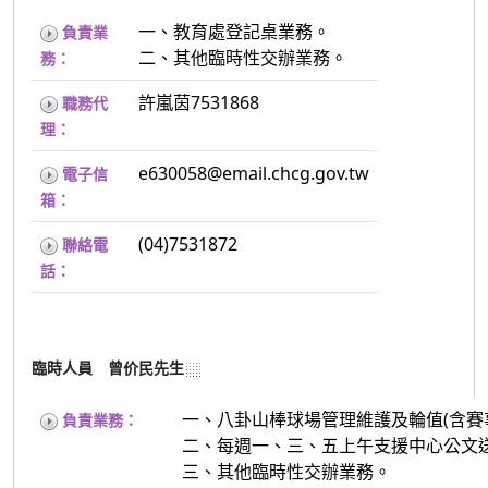
一、教育處登記桌業務。
負責業
二、其他臨時性交辦業務。
務：
許嵐茵7531868
職務代
理：
e630058@email.chcg.gov.tw
電子信
箱：
(04)7531872
聯絡電
話：
臨時人員 曾价民先生
一、八卦山棒球場管理維護及輪值(含賽
負責業務：
二、每週一、三、五上午支援中心公文
三、其他臨時性交辦業務。