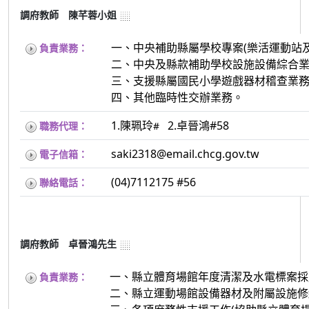
調府教師 陳芊蓉小姐
一、中央補助縣屬學校專案(樂活運動站
負責業務：
二、中央及縣款補助學校設施設備綜合業
三、支援縣屬國民小學遊戲器材稽查業
四、其他臨時性交辦業務。
1.陳珮玲
2.卓晉鴻#58
職務代理：
#
saki2318@email.chcg.gov.tw
電子信箱：
(04)7112175 #56
聯絡電話：
調府教師 卓晉鴻先生
一、縣立體育場館年度清潔及水電標案採
負責業務：
二、縣立運動場館設備器材及附屬設施修繕