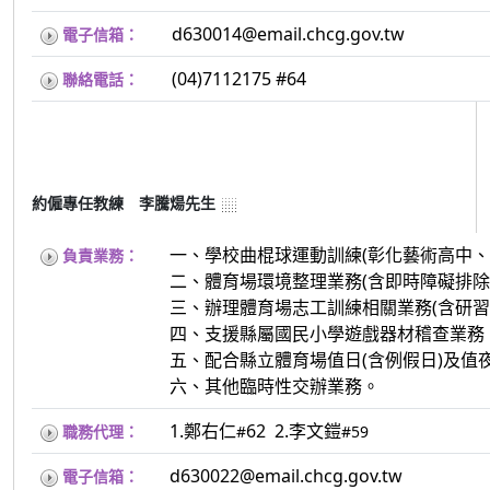
d630014@email.chcg.gov.tw
電子信箱：
(04)7112175 #64
聯絡電話：
約僱專任教練 李騰煬先生
一、學校曲棍球運動訓練(彰化藝術高中
負責業務：
二、體育場環境整理業務(含即時障礙排除
三、辦理體育場志工訓練相關業務(含研習
四、支援縣屬國民小學遊戲器材稽查業務
五、配合縣立體育場值日(含例假日)及值夜
六、其他臨時性交辦業務。
1.鄭右仁
62 2.李文鎧
職務代理：
#
#59
d630022@email.chcg.gov.tw
電子信箱：