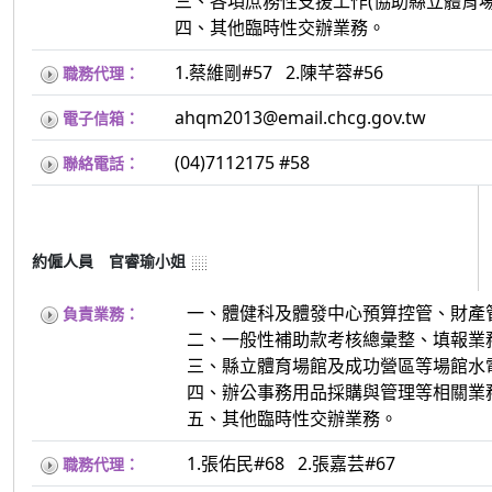
三、各項庶務性支援工作(協助縣立體育
四、其他臨時性交辦業務。
1.蔡維剛#57 2.陳芊蓉#56
職務代理：
ahqm2013
@email.chcg.gov.tw
電子信箱：
(04)7112175 #58
聯絡電話：
約僱人員 官睿瑜小姐
一、體健科及體發中心預算控管、財產
負責業務：
二、一般性補助款考核總彙整、填報業
三、縣立體育場館及成功營區等場館水
四、辦公事務用品採購與管理等相關業
五、其他臨時性交辦業務。
1.張佑民#68 2.張嘉芸#67
職務代理：