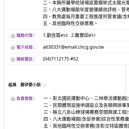
二、本縣所屬學校球場設置棚架式太陽光電
三、八大運動場館年度營運績效評核、管考
四、教育處每月重要工程進度列管會議(含
五、其他臨時性交辦業務。
1.劉佳蓉
2.戴豐田
職務代理：
#53
#51
a630331@email.chcg.gov.tw
電子信箱：
(04)7112175 #52
聯絡電話：
組員 鄭伊菱小姐
一、彰北國民運動中心、二林樂活運動館(
負責業務：
二、民間體育設施申請設立及各類興辦事業
三、縣立八卦山棒球場賽務空間興建工程(
四、八大運動場館(含促參案)綜合性業務
五、其他臨時性交辦業務(含彰交特區體育