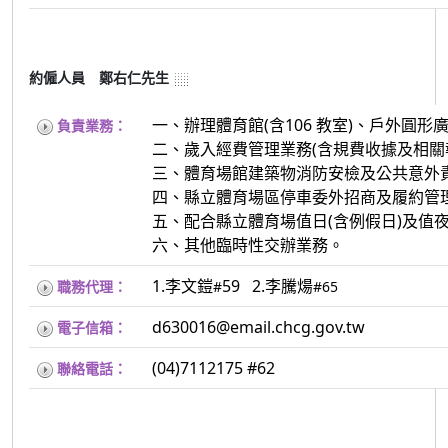
約僱人員 鄭右仁先生
一、辦理體育館(含106 教室)、戶外圓
負責業務：
二、歲入經費管理業務(含規費收據及相關
三、體育場館建築物消防安檢及公共意外
四、縣立體育場區停車委外招商及履約管理
五、配合縣立體育場值日(含例假日)及值夜
六、其他臨時性交辦業務。
1.李文鎧
59 2.李騰煬
職務代理：
#
#65
d630016@email.chcg.gov.tw
電子信箱：
(04)7112175 #62
聯絡電話：