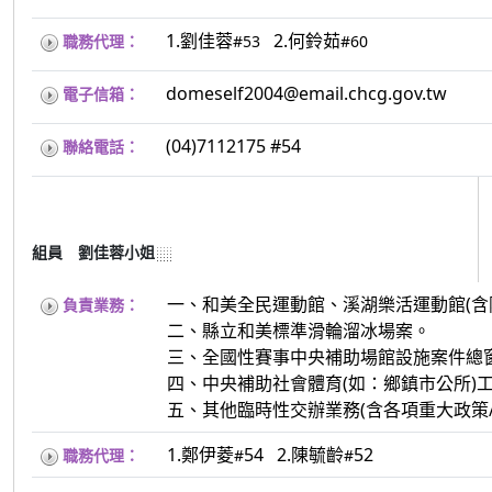
1.劉佳蓉
2.何鈴茹
職務代理：
#53
#60
domeself2004@email.chcg.gov.tw
電子信箱：
(04)7112175 #54
聯絡電話：
組員 劉佳蓉小姐
一、和美全民運動館、溪湖樂活運動館(含
負責業務：
二、縣立和美標準滑輪溜冰場案。
三、全國性賽事中央補助場館設施案件總
四、中央補助社會體育(如：鄉鎮市公所)
五、其他臨時性交辦業務(含各項重大政策
1.鄭伊菱
54 2.陳毓齡
52
職務代理：
#
#