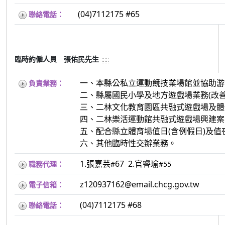
(04)7112175 #65
聯絡電話：
臨時約僱人員 張佑民先生
一、本縣公私立運動競技業場館並協助游
負責業務：
二、縣屬國民小學及地方遊戲場業務(改
三、二林文化教育園區共融式遊戲場及體
四、二林樂活運動館共融式遊戲場興建案
五、配合縣立體育場值日(含例假日)及值
六、其他臨時性交辦業務。
1.張嘉芸
67 2.官睿瑜
職務代理：
#
#55
z120937162@email.chcg.gov.tw
電子信箱：
(04)7112175 #68
聯絡電話：