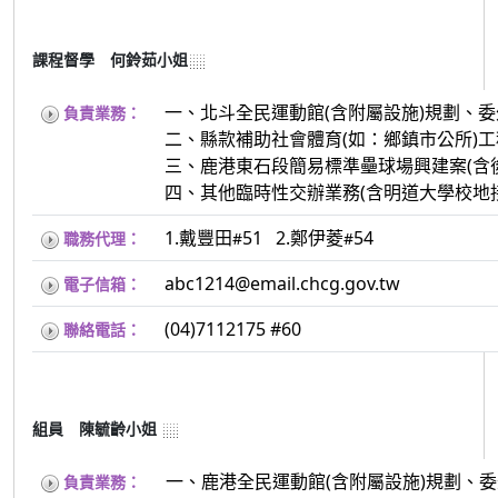
課程督學 何鈴茹小姐
一、北斗全民運動館(含附屬設施)規劃、
負責業務：
二、縣款補助社會體育(如：鄉鎮市公所)工
三、鹿港東石段簡易標準壘球場興建案(含
四、其他臨時性交辦業務(含明道大學校地
1.戴豐田
51 2.鄭伊菱
54
職務代理：
#
#
abc1214@email.chcg.gov.tw
電子信箱：
(04)7112175 #60
聯絡電話：
組員 陳毓齡小姐
一、鹿港全民運動館(含附屬設施)規劃、
負責業務：