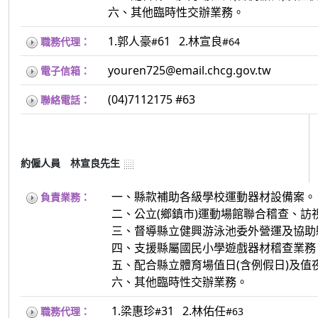
六、其他臨時性交辦業務。
1.郭人豪
61 2.林宣良
職務代理：
#
#64
youren725@email.chcg.gov.tw
電子信箱：
(04)7112175 #63
聯絡電話：
約僱人員 林宣良先生
一、縣款補助各級學校運動器材設備案。
負責業務：
二、公立(鄉鎮市)運動場館聯合稽查、訪
三、督導縣立健興游泳池委外營運及協助
四、支援縣屬國民小學遊戲器材稽查業務
五、配合縣立體育場值日(含例假日)及值
六、其他臨時性交辦業務。
1.梁惠珍
31 2.林佑任
職務代理：
#
#63