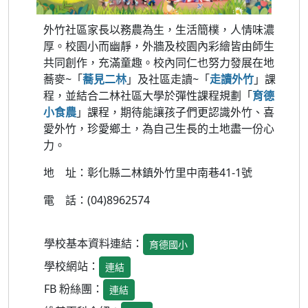
外竹社區家長以務農為生，生活簡樸，人情味濃
厚。校園小而幽靜，外牆及校園內彩繪皆由師生
共同創作，充滿童趣。校內同仁也努力發展在地
蕎麥~「
蕎見二林
」及社區走讀~「
走讀外竹
」課
程，並結合二林社區大學於彈性課程規劃「
育德
小食農
」課程，期待能讓孩子們更認識外竹、喜
愛外竹，珍愛鄉土，為自己生長的土地盡一份心
力。
地 址：彰化縣二林鎮外竹里中南巷41-1號
電 話：(04)8962574
學校基本資料連結：
育德國小
學校網站：
連結
FB 粉絲團：
連結