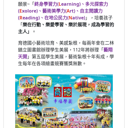
願景~「
終身學習力(
L
earning)、多元探索力
(
E
xolore)、藝術美學力(
A
rt)、自主閱讀力
(
R
eading)、在地公民力(
N
ative)
」，培養孩子
「
樂在行動、樂愛學習、樂於展現，成為學習的
主人」
。
育德國小藝術培育、美感紮根，每兩年會在二林
鎮立圖書館辦理學生美展，112年將辦理「
藝翔
天開
」第五屆學生美展，藝術紮根十年有成，學
生每年在各項繪畫競賽獲獎無數。