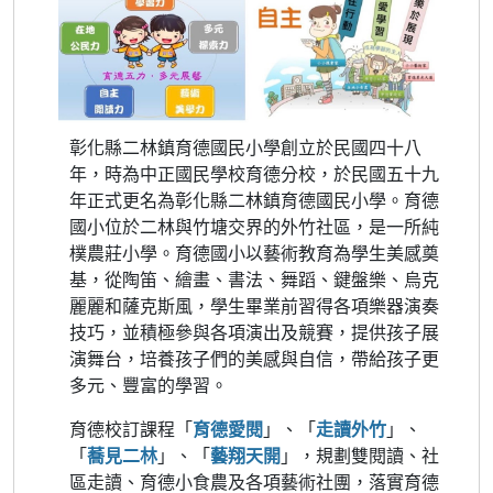
彰化縣二林鎮育德國民小學創立於民國四十八
年，時為中正國民學校育德分校，於民國五十九
年正式更名為彰化縣二林鎮育德國民小學。育德
國小位於二林與竹塘交界的外竹社區，是一所純
樸農莊小學。育德國小以藝術教育為學生美感奠
基，從陶笛、繪畫、書法、舞蹈、鍵盤樂、烏克
麗麗和薩克斯風，學生畢業前習得各項樂器演奏
技巧，並積極參與各項演出及競賽，提供孩子展
演舞台，培養孩子們的美感與自信，帶給孩子更
多元、豐富的學習。
育德校訂課程「
育德愛閱
」、「
走讀外竹
」、
「
蕎見二林
」、「
藝翔天開
」，規劃雙閱讀、社
區走讀、育德小食農及各項藝術社團，落實育德