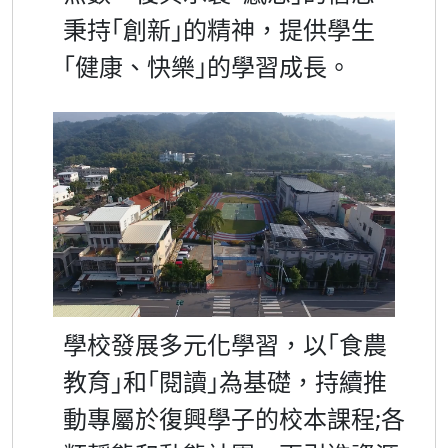
秉持
創新
的精神，提供學生
｢
｣
健康、快樂
的學習成長。
｢
｣
學校發展多元化學習，以
食農
｢
教育
和
閱讀
為基礎，持續推
｣
｢
｣
動專屬於復興學子的校本課程
;
各