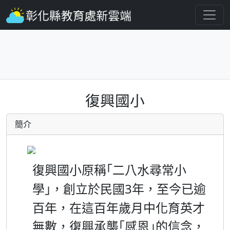
復興國小
簡介
復興國小原稱
二八水尋常小
｢
學
，創立於民國
3
年，至今已逾
｣
百年，在這百年歲月中化育英才
無數，復興承襲
感恩
的信念，
｢
｣