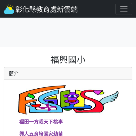
福興國小
簡介
福田一方栽天下桃李
興人五育培國家幼苗