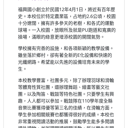
福興國小創立於民國12年4月1日，將近有百年歷
史。本校位於特定農業區，占地約2.6公頃，校園
十分遼闊，擁有許多參天的老樹，和各式的運動
球場。一入校園，放眼所及就是PU跑道和寬廣的
操場，滿眼的綠意更增添校園的開闊氣勢。
學校擁有完善的設施，和各項新穎的教學設備。
雖坐落於鄉村，卻有著全新的E化設備和快速的
光纖網路。希望能以先進的設備培育未來的學
生。
本校教學豐富，社團多元，除了辦理羽球和滑輪
等體育性質社團，還辦理舞蹈、繪畫等藝文社
團，以及陶笛、戰鼓等特色社團。只要學生有興
趣，人人都可以參加。戰鼓隊在110學年度全縣
音樂比賽獲得優等第三名的佳績，在滑輪方面，
學生參加相關競賽也都獲得很好的成績。本校也
非常重視閱讀活動的推展，鼓勵學生能多多閱讀