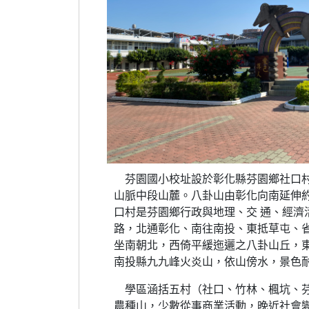
芬園國小校址設於彰化縣芬園鄉社口村
山脈中段山麓。八卦山由彰化向南延伸
口村是芬園鄉行政與地理、交 通、經濟
路，北通彰化、南往南投、東抵草屯、
坐南朝北，西倚平緩迤邐之八卦山丘，
南投縣九九峰火炎山，依山傍水，景色
學區涵括五村（社口、竹林、楓坑、芬
農種山，少數從事商業活動，晚近社會