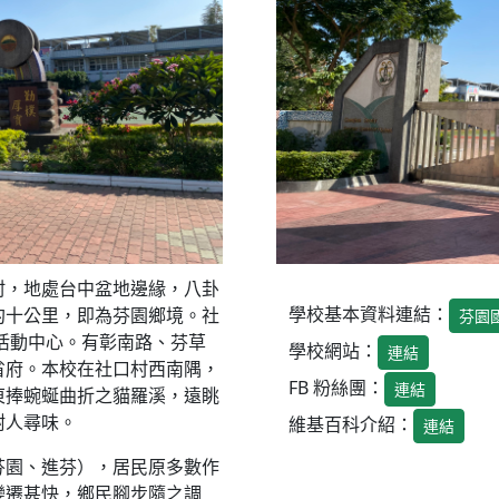
，地處台中盆地邊緣，八卦
學校基本資料連結：
約十公里，即為芬園鄉境。社
芬園
活動中心。有彰南路、芬草
學校網站：
連結
省府。本校在社口村西南隅，
FB 粉絲團：
連結
東捧蜿蜒曲折之貓羅溪，遠眺
耐人尋味。
維基百科介紹：
連結
園、進芬），居民原多數作
變遷甚快，鄉民腳步隨之調