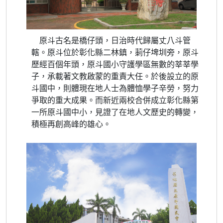
原斗古名是橋仔頭，日治時代歸屬丈八斗管
轄。原斗位於彰化縣二林鎮，莿仔埤圳旁，原斗
歷經百個年頭，原斗國小守護學區無數的莘莘學
子，承載著文教啟蒙的重責大任。於後設立的原
斗國中，則體現在地人士為體恤學子辛勞，努力
爭取的重大成果。而新近兩校合併成立彰化縣第
一所原斗國中小，見證了在地人文歷史的轉變，
積極再創高峰的雄心。