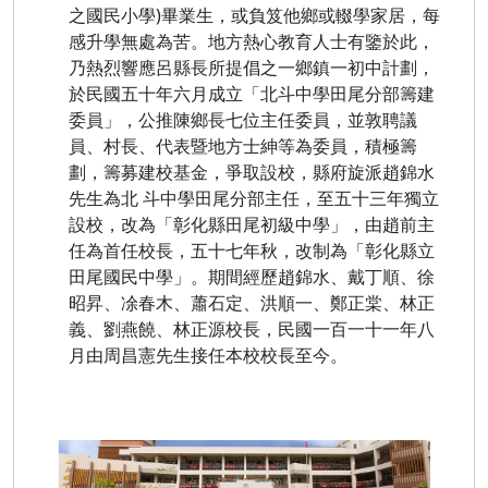
之國民小學)畢業生，或負笈他鄉或輟學家居，每
感升學無處為苦。
地方熱心教育人士有鑒於此，
乃熱烈響應呂縣長所提倡之一鄉鎮一初中計劃，
於民國五十年六月成立「北斗中學田尾分部籌建
委員」，公推陳鄉長七位主任委員，並敦聘議
員、村長、代表暨地方士紳等為委員，積極籌
劃，籌募建校基金，爭取設校，縣府旋派趙錦水
先生為北 斗中學田尾分部主任，至五十三年獨立
設校，改為「彰化縣田尾初級中學」，由趙前主
任為首任校長，五十七年秋，改制為「彰化縣立
田尾國民中學」。期間經歷趙錦水、戴丁順、徐
昭昇、凃春木、蕭石定、洪順一、鄭正棠、林正
義、劉燕饒、林正源校長，民國一百一十一年八
月由周昌憲先生接任本校校長至今。