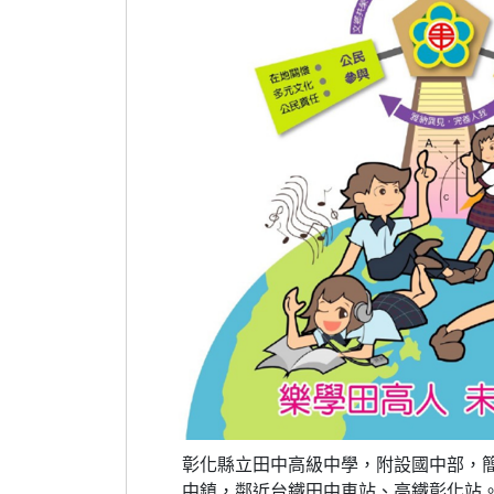
彰化縣立田中高級中學，附設國中部，
中鎮，鄰近台鐵田中車站、高鐵彰化站。