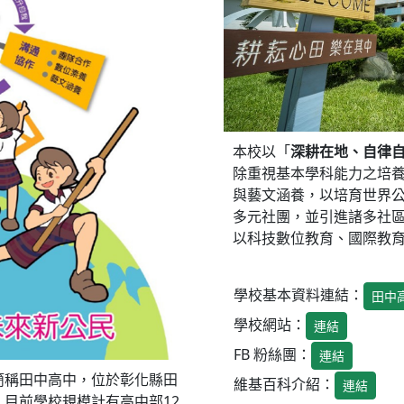
本校以「
深耕在地、自律
除重視基本學科能力之培
與藝文涵養，以培育世界
多元社團，並引進諸多社
以科技數位教育、國際教
學校基本資料連結：
田中
學校網站：
連結
FB 粉絲團：
連結
簡稱田中高中，位於彰化縣田
維基百科介紹：
連結
目前學校規模計有高中部12