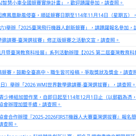
T! AI智慧小車全國競賽實施計畫」，歡迎踴躍參加，請查照。
因應鳳凰颱風侵臺，順延競賽日期至114年11月14日（星期五
日(六)舉辦「2025臺灣飛行機器人創新競賽」，請踴躍報名參加，
數學邀請賽-臺灣選拔賽」修正版競賽之活動文宣，請查照。
訊月暨臺灣教育科技展」系列活動辦理【2025 第二屆臺灣教育
徵稿競賽，鼓勵全臺高中、職生皆可投稿，爭取獎狀及獎金，請查
日）舉辦「2026 WMI世界數學邀請賽-臺灣選拔賽」，請查照
、次青少棒組加盟作業，自即日起至114年12月1日止（以郵戳為
協會辦理加盟手續，請查照。
合作辦理『2025-2026FIRST機器人大賽臺灣選拔賽』報
請查照。