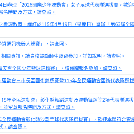
月4日辦理「2026國際少年運動會」女子足球代表隊選拔賽，歡
報名時間及方式，請查照。
數理教育，謹訂於115年4月19日（星期日）舉辦「第63屆全
學資通訊機器人競賽」，請查照。
懂」相關資訊，請貴校鼓勵師生踴躍參加，詳如說明，請查照。
林順天盃全國少年籃球錦標賽」，請踴躍報名參加，請查照。
市運動會－市長盃國術錦標賽暨115年全民運動會國術代表隊選
115年全民運動會」彰化縣舞蹈運動及運動舞蹈等2項代表隊選
，並留意報名時間及方式，請查照。
5年全民運動會彰化縣沙灘手球代表隊選拔賽」，歡迎本縣符合資
式，請查照。