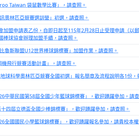
aroo Taiwan 袋鼠數學比賽」，請查照。
資訊奧林匹亞競賽選訓營」初選，請查照。
入會加盟申請表乙份，自即日起至115年2月28日止受理申請（以
國棒球協會辦理加盟手續，請查照。
貝比魯斯聯盟U12世界棒球錦標賽」加盟作業，請查照。
翔機飛行競賽活動計畫」，請查照。
國際地球科學奧林匹亞競賽全國初選」報名簡章及流程說明各1份
26中華民國第58屆全國少年籃球錦標賽」，歡迎踴躍參加，請
市第十四屆立德盃全國少棒錦標賽」，歡迎踴躍參加，請查照。
026全國國民小學籃球錦標賽」，歡迎踴躍報名參加，請貴校本