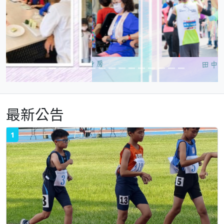
害防制教育「影爆倡議」短片徵選榮獲國小組優
良
★ 賀！社頭國小參加教育部國教署校園菸檳危
害防制教育「影爆倡議」短片徵選榮獲國小組特
優
最新公告
1