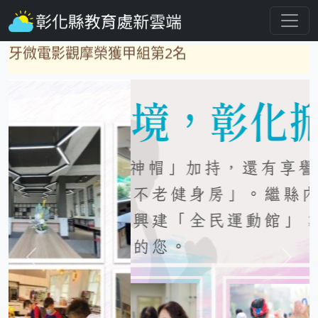
★ 賀！舊館國小參加2026年彰化縣國小學童潔
牙微電影觀摩榮獲甲組第2名
★ 賀！香田國小參加2026年彰化縣國小學童潔
牙微電影觀摩榮獲乙組第1名
★ 賀！和東國小參加2026年彰化縣國小學童潔
牙微電影觀摩榮獲甲組第1名
★ 賀！湖東國小參加教育部國教署「前後測成
效評價」成果報告評選榮獲優良
★ 賀！二水國小參加教育部國教署口腔保健績
上一張
下一
優學校遴選榮獲國小組優等
★ 賀！大竹國小參加教育部國教署校園菸檳危