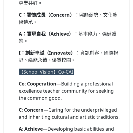
專業共好。
C：關懷成長（Concern）
：照顧弱勢、文化藝
術傳承。
A：實現自我（Achieve）
：基本能力、強健體
魄。
I：創新卓越（Innovate）
：資訊創客、國際視
野、綠能永續、優質校園。
【School Vision】Co-CAI
Co
:
Cooperation
—Building a professional
excellence teacher community for seeking
the common good.
C
:
Concern
—Caring for the underprivileged
and inheriting cultural and artistic traditions.
A
:
Achieve
—Developing basic abilities and