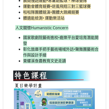
晨間慢跑運動•寒暑期籃球、棒球營隊
運動會體育競賽•逆風飛翔三對三籃球賽
啦啦隊團體競演•團體大跳繩競賽
體適能檢測• 運動樂活站
人文關懷Humanistic Concern
國家歌劇院藝術進校•鹿樂平台愛培育潛能開
發
彰化旅庫手把手藝術場域外訪•聲舞團藝術合
作與設計手繪
東螺溪食農教育文史走讀