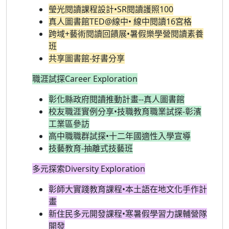
瑩光閱讀課程設計•SR閱讀護照100
真人圖書館TED@線中• 線中閱讀16宮格
跨域+藝術閱讀回饋展•暑假樂學營閱讀素養
班
共享圖書館-好書分享
職涯試探Career Exploration
彰化縣政府閱讀推動計畫--真人圖書館
校友職涯實例分享•技職教育職業試探-彰濱
工業區參訪
高中職職群試探•十二年國適性入學宣導
技藝教育-抽離式技藝班
多元探索Diversity Exploration
彰師大實踐教育課程•本土語在地文化手作計
畫
新住民多元開發課程•寒暑假學習力課輔營隊
開發