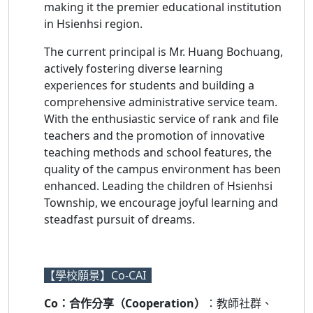
making it the premier educational institution
in Hsienhsi region.
The current principal is Mr. Huang Bochuang,
actively fostering diverse learning
experiences for students and building a
comprehensive administrative service team.
With the enthusiastic service of rank and file
teachers and the promotion of innovative
teaching methods and school features, the
quality of the campus environment has been
enhanced. Leading the children of Hsienhsi
Township, we encourage joyful learning and
steadfast pursuit of dreams.
【學校願景】Co-CAI
Co：合作分享（Cooperation）
：教師社群、