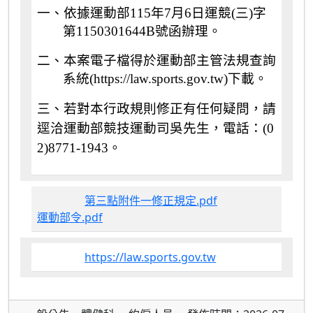
一、依據運動部
115
年
7
月
6
日運競
(
三
)
字
第
1150301644B
號函辦理。
二、本案電子檔得於
運動部
主管法規查詢
系統
(https://law.sports.gov.tw)
下載。
三、若對本行政規則修正有任何疑問，請
逕洽運動部競技運動司吳先生，電話：
(0
2)8771-1943
。
第三點附件一修正規定.pdf
運動部令.pdf
https://law.sports.gov.tw