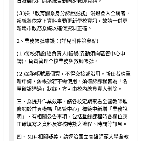
日凌晨依前開系統自動同步教師資料。
(３)採「教育體系身分認證服務」漫遊登入全網者，
系統將依當下資料自動更新學校資訊，故請一併更
新縣市教務系統以確保資料正確。
2、業務帳號維護：(詳見附件第參點)
(１)每校須設[總負責人]帳號(異動須向區管中心申
請)，負責管理全校業務與教師帳號。
(２)業務帳號屬個資，不得交接或沿用。新任者應重
新申請，舊帳號若不需使用，須確認課程皆為「名
單確認通過」狀態，方可由校內總負責人刪除。
三、為提升作業效率，請各校定期察看全國教師進
修網於首頁橫幅「區管中心」標籤中新增「業務說
明」，有相關公告事項，包括登錄課程時各欄位應
正確填寫之資料及審核時數之流程、時間等訊息。
四、 如有相關疑義，請逕洽國立高雄師範大學全教