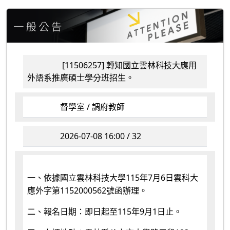
[11506257] 轉知國立雲林科技大應用
外語系推廣碩士學分班招生。
督學室 / 調府教師
2026-07-08 16:00 / 32
115
7
6
一、依據國立雲林科技大學
年
月
日雲科大
1152000562
應外字第
號函辦理。
115
9
1
二、報名日期：即日起至
年
月
日止。