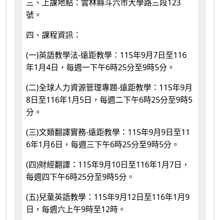
123
三、上課地點：雲林縣斗六市大學路三段
號。
四、課程資訊：
(
)
-
115
9
7
116
一
英語教學法
遠距教學：
年
月
日至
1
4
6
25
9
5
年
月
日，每週一下午
時
分至
時
分。
(
)
-
115
9
二
全球人力資源管理專題
遠距教學：
年
月
8
116
1
5
6
25
9
5
日至
年
月
日，每週二下午
時
分至
時
分。
(
)
-
115
9
9
11
三
文類翻譯實務
遠距教學：
年
月
日至
6
1
6
6
25
9
5
年
月
日，每週三下午
時
分至
時
分。
(
)
115
9
10
116
1
7
四
財經翻譯：
年
月
日至
年
月
日，
6
25
9
5
每週四下午
時
分至
時
分。
(
)
115
9
12
116
1
9
五
兒童英語教學：
年
月
日至
年
月
9
12
日，每週六上午
時至
時。