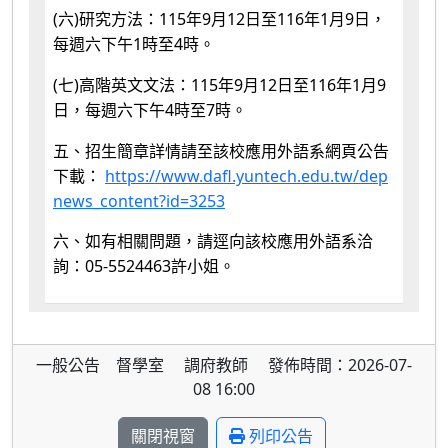
(
)
115
9
12
116
1
9
六
研究方法：
年
月
日至
年
月
日，
1
4
每週六下午
時至
時。
(
)
115
9
12
116
1
9
七
高階英文文法：
年
月
日至
年
月
4
7
日，每週六下午
時至
時。
五、招生簡章詳情請至該校應用外語系網頁公告
https://www.dafl.yuntech.edu.tw/dep
下載：
news_content?id=3253
六、如有相關問題，請逕向該校應用外語系洽
05-5524463
詢：
許小姐。
一般公告 督學室 調府教師 發佈時間：2026-07-
08 16:00
關閉視窗
列印公告