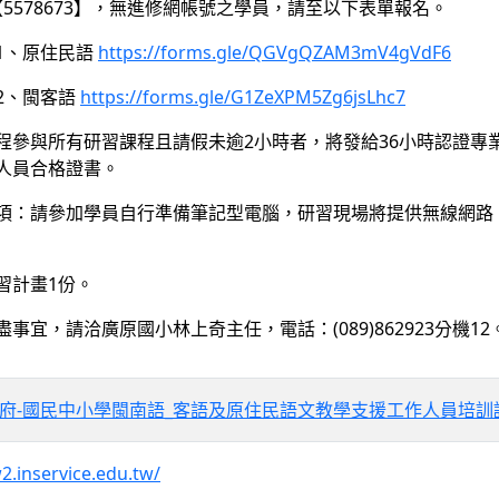
5578673】，無進修網帳號之學員，請至以下表單報名。
1、原住民語
https://forms.gle/QGVgQZAM3mV4gVdF6
2、閩客語
https://forms.gle/G1ZeXPM5Zg6jsLhc7
程參與所有研習課程且請假未逾2小時者，將發給36小時認證專
人員合格證書。
項：請參加學員自行準備筆記型電腦，研習現場將提供無線網路
習計畫1份。
事宜，請洽廣原國小林上奇主任，電話：(089)862923分機12
縣府-國民中小學閩南語_客語及原住民語文教學支援工作人員培訓認證
2.inservice.edu.tw/