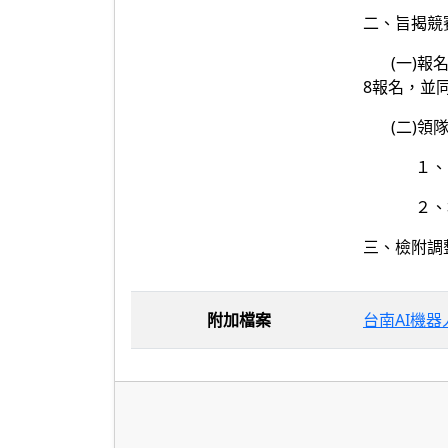
二、旨揭競
(一)報名期限
8報名，並
(二)領隊
１、日期：
２、地點
三、檢附調
附加檔案
台南AI機器人