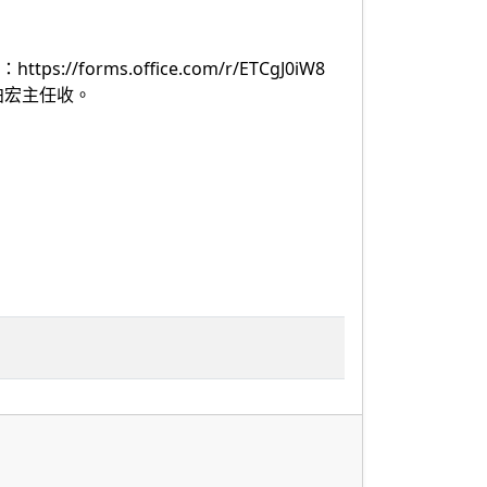
orms.office.com/r/ETCgJ0iW8
柏宏主任收。