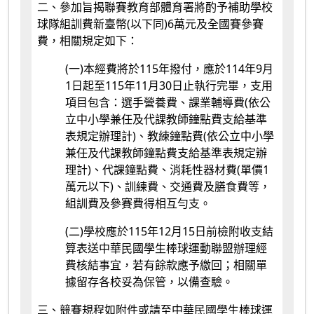
二、參加旨揭聯賽教育部體育署將酌予補助學校
球隊組訓費新臺幣(以下同)6萬元及全國賽參賽
費，相關規定如下：
(一)本經費將於115年撥付，應於114年9月
1日起至115年11月30日止執行完畢，支用
項目包含：選手營養費、課業輔導費(依公
立中小學兼任及代課教師鐘點費支給基準
表規定辦理計)、教練鐘點費(依公立中小學
兼任及代課教師鐘點費支給基準表規定辦
理計)、代課鐘點費、消耗性器材費(單價1
萬元以下)、訓練費、交通費及膳食費等，
組訓費及參賽費得相互勻支。
(二)學校應於115年12月15日前檢附收支結
算表送中華民國學生棒球運動聯盟辦理經
費核結事宜，若有餘款應予繳回；相關單
據留存各校妥為保管，以備查驗。
三、競賽規程如附件或請至中華民國學生棒球運