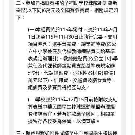
二、參加旨揭聯賽將酌予補助學校球隊組訓費新
臺幣(以下同)6萬元及全國賽參賽費，相關規定如
下：
(一)本經費將於115年撥付，應於114年9月
1日起至115年11月30日止執行完畢，支用
項目包含：選手營養費、課業輔導費(依公
立中小學兼任及代課教師鐘點費支給基準
表規定辦理計)、教練鐘點費(依公立中小學
兼任及代課教師鐘點費支給基準表規定辦
理計)、代課鐘點費、消耗性器材費(單價1
萬元以下)、訓練費、交通費及膳食費等，
組訓費及參賽費得相互勻支。
(二)學校應於115年12月15日前檢附收支結
算表送中華民國學生棒球運動聯盟辦理經
費核結事宜，若有餘款應予繳回；相關單
據留存各校妥為保管，以備查驗。
三、競賽規程如附件或請至中華民國學生棒球運