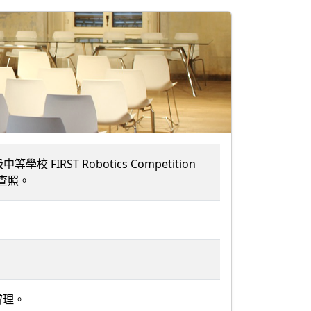
IRST Robotics Competition
查照。
辦理。