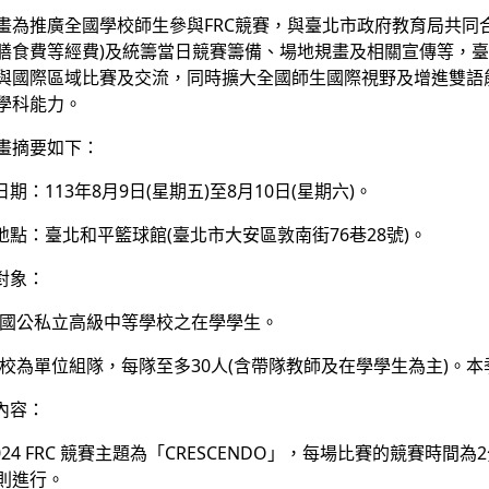
畫為推廣全國學校師生參與FRC競賽，與臺北市政府教育局共同
膳食費等經費)及統籌當日競賽籌備、場地規畫及相關宣傳等，
與國際區域比賽及交流，同時擴大全國師生國際視野及增進雙語
學科能力。
畫摘要如下：
期：113年8月9日(星期五)至8月10日(星期六)。
地點：臺北和平籃球館(臺北市大安區敦南街76巷28號)。
對象：
公私立高級中等學校之在學學生。
單位組隊，每隊至多30人(含帶隊教師及在學學生為主)。本
內容：
 FRC 競賽主題為「CRESCENDO」，每場比賽的競賽時間為2
則進行。