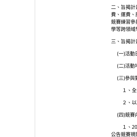
二、旨揭計
費、運費、
競賽練習參
學等跨領域
三、旨揭計
(一)活動日
(二)活動
(三)參與
１、全國
２、以校為
(四)競賽
１、2024
公告競賽規