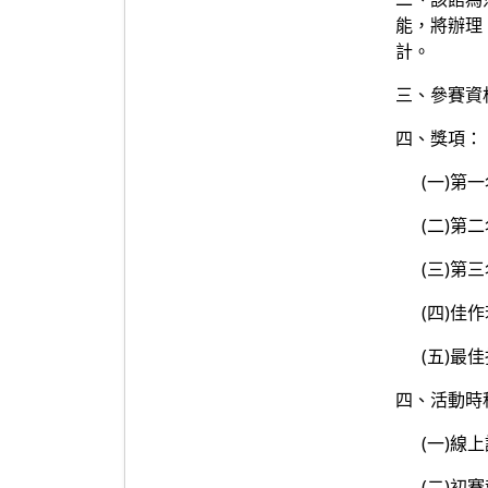
能，將辦理
計。
三、參賽資
四、獎項：
(一)第一名
(二)第二名
(三)第三名
(四)佳作若
(五)最佳指
四、活動時
(一)線上說
(二)初賽