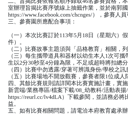
二、旨揭比賽依報名順序錄取46名參賽資格，本府
室辦理旨揭比賽序號線上抽籤作業，並於南郭國
https://www.facebook.com/chcnges
三、參賽園所應配合事項：
（一）本次比賽訂於113年5月18日（星期六
件）。
（二）比賽故事主題須與「品格教育」相關，列
（三）每生攜帶道具和器材以幼生本人1次可攜
生以2分30秒至4分鐘為限，不足或超時將扣總
（四）比賽中勿透露/穿著可辨識身份/學校之訊
（五）比賽場地不開放觀賽，參賽者限1位成人
四、其餘比賽規則請詳閱本比賽實施計畫，實施
新雲端/業務專區/檔案下載/08_幼教科/活動
https://reurl.cc/lv4dLA）下載參
益。
五、如有比賽相關問題，請電洽本府教育處承辦人黃科